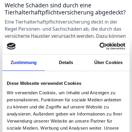
Welche Schäden sind durch eine
Tierhalterhaftpflichtversicherung abgedeckt?
Eine Tierhalterhaftpflichtversicherung deckt in der
Regel Personen- und Sachschäden ab, die durch das
versicherte Haustier verursacht werden. Dazu können
beispielsweise Bissverletzungen, Schäden an fremdem
Eigentum oder Unfälle gehören.
Zustimmung
Details
Über Cookies
Gilt die Tierhalterhaftpflichtversicherung
auch im Ausland?
Diese Webseite verwendet Cookies
Der Geltungsbereich einer
Tierhalterhaftpflichtversicherung kann variieren.
Wir verwenden Cookies, um Inhalte und Anzeigen zu
Einige Versicherungen bieten auch Schutz im Ausland
personalisieren, Funktionen für soziale Medien anbieten
an, während andere möglicherweise nur innerhalb des
zu können und die Zugriffe auf unsere Website zu
Heimatlandes gültig sind. Es ist wichtig, die
analysieren. Außerdem geben wir Informationen zu Ihrer
Versicherungsbedingungen zu überprüfen, um den
Verwendung unserer Website an unsere Partner für
genauen Geltungsbereich zu erfahren.
soziale Medien, Werbung und Analysen weiter. Unsere