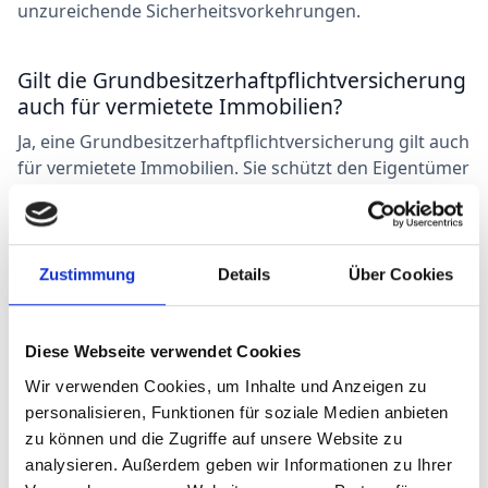
unzureichende Sicherheitsvorkehrungen.
Gilt die Grundbesitzerhaftpflichtversicherung
auch für vermietete Immobilien?
Ja, eine Grundbesitzerhaftpflichtversicherung gilt auch
für vermietete Immobilien. Sie schützt den Eigentümer
vor Schadensersatzansprüchen von Mietern oder
anderen Personen, die sich auf dem Grundstück oder
in der Immobilie befinden.
Zustimmung
Details
Über Cookies
Ist eine Grundbesitzerhaftpflichtversicherung
gesetzlich vorgeschrieben?
Diese Webseite verwendet Cookies
In den meisten Ländern besteht keine gesetzliche
Wir verwenden Cookies, um Inhalte und Anzeigen zu
Pflicht zum Abschluss einer
personalisieren, Funktionen für soziale Medien anbieten
Grundbesitzerhaftpflichtversicherung. Allerdings kann
zu können und die Zugriffe auf unsere Website zu
der Abschluss einer solchen Versicherung in
analysieren. Außerdem geben wir Informationen zu Ihrer
bestimmten Fällen, wie bei Vermietung oder